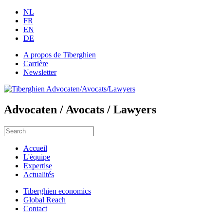
NL
FR
EN
DE
A propos de Tiberghien
Carrière
Newsletter
Advocaten / Avocats / Lawyers
Accueil
L'équipe
Expertise
Actualités
Tiberghien economics
Global Reach
Contact