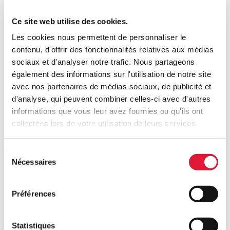
Ce site web utilise des cookies.
Les cookies nous permettent de personnaliser le
contenu, d'offrir des fonctionnalités relatives aux médias
sociaux et d'analyser notre trafic. Nous partageons
également des informations sur l'utilisation de notre site
avec nos partenaires de médias sociaux, de publicité et
Print
d'analyse, qui peuvent combiner celles-ci avec d'autres
informations que vous leur avez fournies ou qu'ils ont
La fiscalité patrimoniale belge demeure soumise à des modifications
constantes, les divergences entre les trois Régions devenant de plus
collectées lors de votre utilisation de leurs services.
en plus marquées. La dernière édition de Chiffres clés de la fiscalité
patrimoniale belge vise à vous aider à en conserver une vue
d’ensemble claire.
Sélection
Nécessaires
du
Que contiennent les Chiffres clés ?
consentement
Dans ces Chiffres clés, vous trouverez un aperçu des principaux
Préférences
taux d'imposition et des exonérations en matière de:
droits de donation et de succession
taxe sur les opérations boursières
Statistiques