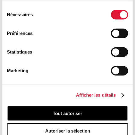
Sélection
Nécessaires
du
consentement
Préférences
Statistiques
Marketing
Print
Griet Vanden Abeele, Alain Van Geel et Emilie Van Goidsenhoven
Afficher les détails
ont rédigé le chapitre belge Q&A de l'édition 2025 de l'International
Comparative Legal Guide (ICLG) - Private Client Laws and
Regulations. Cette 14e édition aborde les questions les plus
Tout autoriser
courantes en matière de droit de la clientèle privée, notamment la
planification fiscale avant l'entrée, les questions fiscales relatives aux
investissements étrangers, la planification de la succession, les trusts
Autoriser la sélection
et les fondations, les questions relatives à l'immigration et les