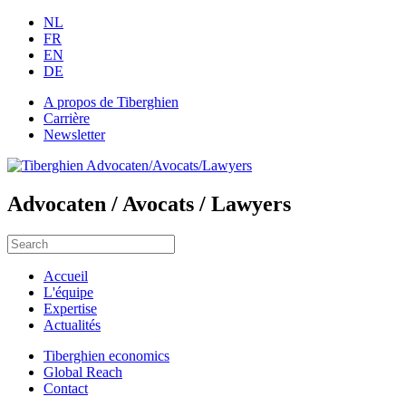
NL
FR
EN
DE
A propos de Tiberghien
Carrière
Newsletter
Advocaten / Avocats / Lawyers
Accueil
L'équipe
Expertise
Actualités
Tiberghien economics
Global Reach
Contact