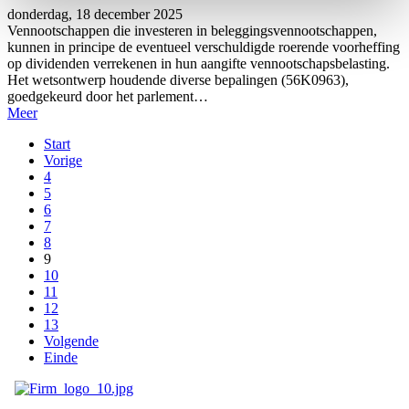
donderdag, 18 december 2025
Vennootschappen die investeren in beleggingsvennootschappen,
kunnen in principe de eventueel verschuldigde roerende voorheffing
op dividenden verrekenen in hun aangifte vennootschapsbelasting.
Het wetsontwerp houdende diverse bepalingen (56K0963),
goedgekeurd door het parlement…
Meer
Start
Vorige
4
5
6
7
8
9
10
11
12
13
Volgende
Einde