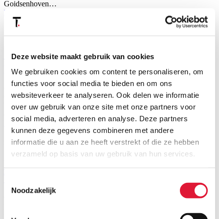
Goidsenhoven…
Meer
Nieuws
Strafboetes worden vanaf februari 2026
Deze website maakt gebruik van cookies
plots fors duurder
We gebruiken cookies om content te personaliseren, om
functies voor social media te bieden en om ons
donderdag, 08 januari 2026
websiteverkeer te analyseren. Ook delen we informatie
Op 30 december 2025 werd de nieuwe wet van 19 december 2025
betreffende de verhoging van de opdecimes en de verzwaring van
over uw gebruik van onze site met onze partners voor
de geldboete voor inbreuken op het Sociaal Strafwetboek…
social media, adverteren en analyse. Deze partners
Meer
kunnen deze gegevens combineren met andere
informatie die u aan ze heeft verstrekt of die ze hebben
Nieuws
verzameld op basis van uw gebruik van hun services.
Nieuwe Partner en Counsels bij
Tiberghien
Toestemmingsselectie
Noodzakelijk
vrijdag, 02 januari 2026
Met trots kondigen wij aan dat sinds 1 januari 2026 Romina Abiuso
is benoemd tot Partner bij Tiberghien. Romina vervoegde ons