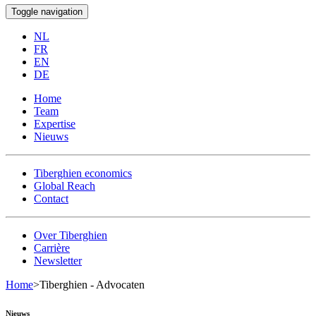
Toggle navigation
NL
FR
EN
DE
Home
Team
Expertise
Nieuws
Tiberghien economics
Global Reach
Contact
Over Tiberghien
Carrière
Newsletter
Home
>
Tiberghien - Advocaten
Nieuws