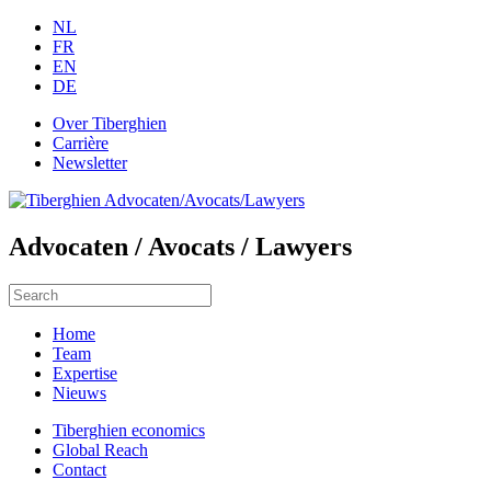
NL
FR
EN
DE
Over Tiberghien
Carrière
Newsletter
Advocaten / Avocats / Lawyers
Home
Team
Expertise
Nieuws
Tiberghien economics
Global Reach
Contact