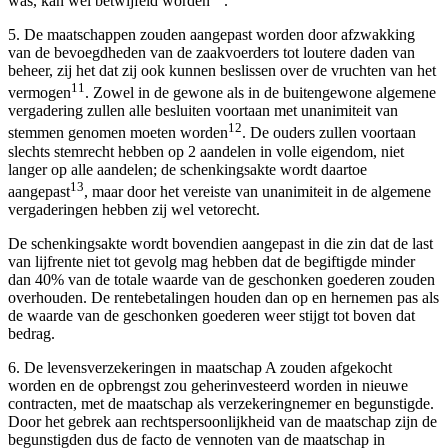
was, kan wel betwijfeld worden
.
5. De maatschappen zouden aangepast worden door afzwakking
van de bevoegdheden van de zaakvoerders tot loutere daden van
beheer, zij het dat zij ook kunnen beslissen over de vruchten van het
11
vermogen
. Zowel in de gewone als in de buitengewone algemene
vergadering zullen alle besluiten voortaan met unanimiteit van
12
stemmen genomen moeten worden
. De ouders zullen voortaan
slechts stemrecht hebben op 2 aandelen in volle eigendom, niet
langer op alle aandelen; de schenkingsakte wordt daartoe
13
aangepast
, maar door het vereiste van unanimiteit in de algemene
vergaderingen hebben zij wel vetorecht.
De schenkingsakte wordt bovendien aangepast in die zin dat de last
van lijfrente niet tot gevolg mag hebben dat de begiftigde minder
dan 40% van de totale waarde van de geschonken goederen zouden
overhouden. De rentebetalingen houden dan op en hernemen pas als
de waarde van de geschonken goederen weer stijgt tot boven dat
bedrag.
6. De levensverzekeringen in maatschap A zouden afgekocht
worden en de opbrengst zou geherinvesteerd worden in nieuwe
contracten, met de maatschap als verzekeringnemer en begunstigde.
Door het gebrek aan rechtspersoonlijkheid van de maatschap zijn de
begunstigden dus de facto de vennoten van de maatschap in