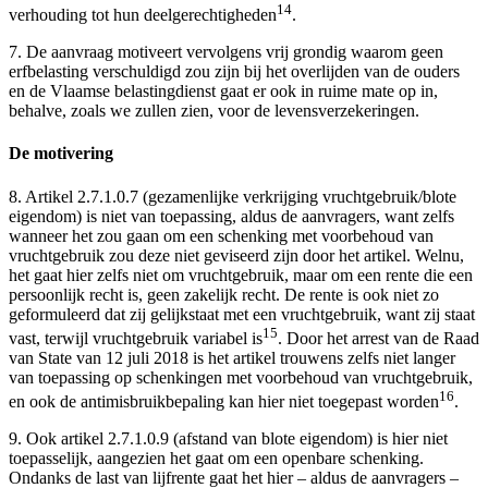
14
verhouding tot hun deelgerechtigheden
.
7. De aanvraag motiveert vervolgens vrij grondig waarom geen
erfbelasting verschuldigd zou zijn bij het overlijden van de ouders
en de Vlaamse belastingdienst gaat er ook in ruime mate op in,
behalve, zoals we zullen zien, voor de levensverzekeringen.
De motivering
8. Artikel 2.7.1.0.7 (gezamenlijke verkrijging vruchtgebruik/blote
eigendom) is niet van toepassing, aldus de aanvragers, want zelfs
wanneer het zou gaan om een schenking met voorbehoud van
vruchtgebruik zou deze niet geviseerd zijn door het artikel. Welnu,
het gaat hier zelfs niet om vruchtgebruik, maar om een rente die een
persoonlijk recht is, geen zakelijk recht. De rente is ook niet zo
geformuleerd dat zij gelijkstaat met een vruchtgebruik, want zij staat
15
vast, terwijl vruchtgebruik variabel is
. Door het arrest van de Raad
van State van 12 juli 2018 is het artikel trouwens zelfs niet langer
van toepassing op schenkingen met voorbehoud van vruchtgebruik,
16
en ook de antimisbruikbepaling kan hier niet toegepast worden
.
9. Ook artikel 2.7.1.0.9 (afstand van blote eigendom) is hier niet
toepasselijk, aangezien het gaat om een openbare schenking.
Ondanks de last van lijfrente gaat het hier – aldus de aanvragers –