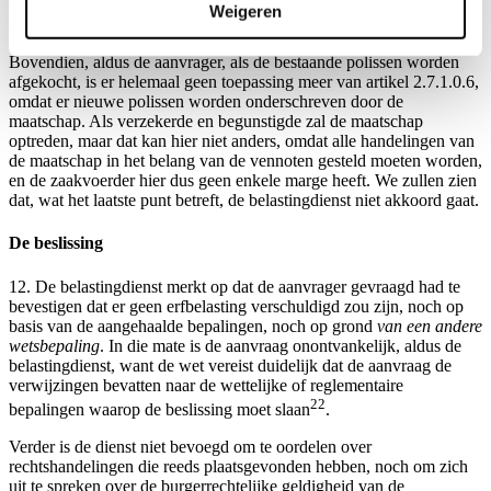
verzekeringsprestaties en de waarde van de delen van de maatschap
Weigeren
bij de notariële akte (die immers geregistreerd wordt).
Bovendien, aldus de aanvrager, als de bestaande polissen worden
afgekocht, is er helemaal geen toepassing meer van artikel 2.7.1.0.6,
omdat er nieuwe polissen worden onderschreven door de
maatschap. Als verzekerde en begunstigde zal de maatschap
optreden, maar dat kan hier niet anders, omdat alle handelingen van
de maatschap in het belang van de vennoten gesteld moeten worden,
en de zaakvoerder hier dus geen enkele marge heeft. We zullen zien
dat, wat het laatste punt betreft, de belastingdienst niet akkoord gaat.
De beslissing
12. De belastingdienst merkt op dat de aanvrager gevraagd had te
bevestigen dat er geen erfbelasting verschuldigd zou zijn, noch op
basis van de aangehaalde bepalingen, noch op grond
van een andere
wetsbepaling
. In die mate is de aanvraag onontvankelijk, aldus de
belastingdienst, want de wet vereist duidelijk dat de aanvraag de
verwijzingen bevatten naar de wettelijke of reglementaire
22
bepalingen waarop de beslissing moet slaan
.
Verder is de dienst niet bevoegd om te oordelen over
rechtshandelingen die reeds plaatsgevonden hebben, noch om zich
uit te spreken over de burgerrechtelijke geldigheid van de