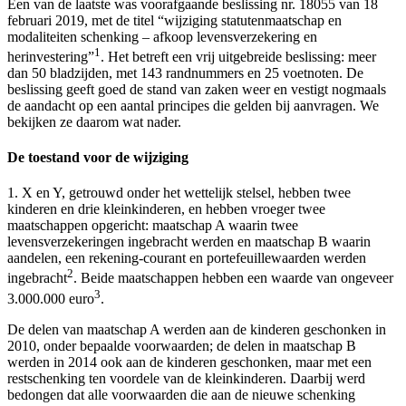
Een van de laatste was voorafgaande beslissing nr. 18055 van 18
februari 2019, met de titel “wijziging statutenmaatschap en
modaliteiten schenking – afkoop levensverzekering en
1
herinvestering”
. Het betreft een vrij uitgebreide beslissing: meer
dan 50 bladzijden, met 143 randnummers en 25 voetnoten. De
beslissing geeft goed de stand van zaken weer en vestigt nogmaals
de aandacht op een aantal principes die gelden bij aanvragen. We
bekijken ze daarom wat nader.
De toestand voor de wijziging
1. X en Y, getrouwd onder het wettelijk stelsel, hebben twee
kinderen en drie kleinkinderen, en hebben vroeger twee
maatschappen opgericht: maatschap A waarin twee
levensverzekeringen ingebracht werden en maatschap B waarin
aandelen, een rekening-courant en portefeuillewaarden werden
2
ingebracht
. Beide maatschappen hebben een waarde van ongeveer
3
3.000.000 euro
.
De delen van maatschap A werden aan de kinderen geschonken in
2010, onder bepaalde voorwaarden; de delen in maatschap B
werden in 2014 ook aan de kinderen geschonken, maar met een
restschenking ten voordele van de kleinkinderen. Daarbij werd
bedongen dat alle voorwaarden die aan de nieuwe schenking