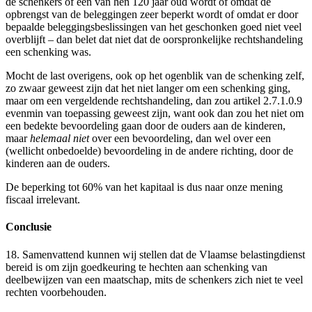
de schenkers of een van hen 120 jaar oud wordt of omdat de
opbrengst van de beleggingen zeer beperkt wordt of omdat er door
bepaalde beleggingsbeslissingen van het geschonken goed niet veel
overblijft – dan belet dat niet dat de oorspronkelijke rechtshandeling
een schenking was.
Mocht de last overigens, ook op het ogenblik van de schenking zelf,
zo zwaar geweest zijn dat het niet langer om een schenking ging,
maar om een vergeldende rechtshandeling, dan zou artikel 2.7.1.0.9
evenmin van toepassing geweest zijn, want ook dan zou het niet om
een bedekte bevoordeling gaan door de ouders aan de kinderen,
maar
helemaal niet
over een bevoordeling, dan wel over een
(wellicht onbedoelde) bevoordeling in de andere richting, door de
kinderen aan de ouders.
De beperking tot 60% van het kapitaal is dus naar onze mening
fiscaal irrelevant.
Conclusie
18. Samenvattend kunnen wij stellen dat de Vlaamse belastingdienst
bereid is om zijn goedkeuring te hechten aan schenking van
deelbewijzen van een maatschap, mits de schenkers zich niet te veel
rechten voorbehouden.