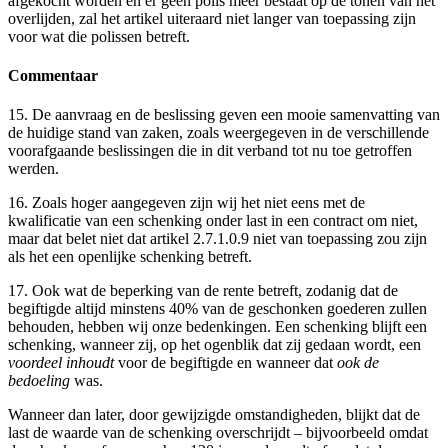
afgekocht worden en er geen polis meer bestaat op de tonen van het
overlijden, zal het artikel uiteraard niet langer van toepassing zijn
voor wat die polissen betreft.
Commentaar
15. De aanvraag en de beslissing geven een mooie samenvatting van
de huidige stand van zaken, zoals weergegeven in de verschillende
voorafgaande beslissingen die in dit verband tot nu toe getroffen
werden.
16. Zoals hoger aangegeven zijn wij het niet eens met de
kwalificatie van een schenking onder last in een contract om niet,
maar dat belet niet dat artikel 2.7.1.0.9 niet van toepassing zou zijn
als het een openlijke schenking betreft.
17. Ook wat de beperking van de rente betreft, zodanig dat de
begiftigde altijd minstens 40% van de geschonken goederen zullen
behouden, hebben wij onze bedenkingen. Een schenking blijft een
schenking, wanneer zij, op het ogenblik dat zij gedaan wordt, een
voordeel inhoudt
voor de begiftigde en wanneer dat
ook de
bedoeling
was.
Wanneer dan later, door gewijzigde omstandigheden, blijkt dat de
last de waarde van de schenking overschrijdt – bijvoorbeeld omdat