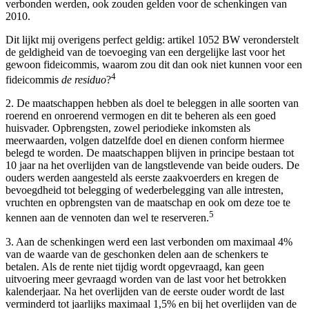
verbonden werden, ook zouden gelden voor de schenkingen van
2010.
Dit lijkt mij overigens perfect geldig: artikel 1052 BW veronderstelt
de geldigheid van de toevoeging van een dergelijke last voor het
gewoon fideicommis, waarom zou dit dan ook niet kunnen voor een
4
fideicommis
de residuo
?
2. De maatschappen hebben als doel te beleggen in alle soorten van
roerend en onroerend vermogen en dit te beheren als een goed
huisvader. Opbrengsten, zowel periodieke inkomsten als
meerwaarden, volgen datzelfde doel en dienen conform hiermee
belegd te worden. De maatschappen blijven in principe bestaan tot
10 jaar na het overlijden van de langstlevende van beide ouders. De
ouders werden aangesteld als eerste zaakvoerders en kregen de
bevoegdheid tot belegging of wederbelegging van alle intresten,
vruchten en opbrengsten van de maatschap en ook om deze toe te
5
kennen aan de vennoten dan wel te reserveren.
3. Aan de schenkingen werd een last verbonden om maximaal 4%
van de waarde van de geschonken delen aan de schenkers te
betalen. Als de rente niet tijdig wordt opgevraagd, kan geen
uitvoering meer gevraagd worden van de last voor het betrokken
kalenderjaar. Na het overlijden van de eerste ouder wordt de last
verminderd tot jaarlijks maximaal 1,5% en bij het overlijden van de