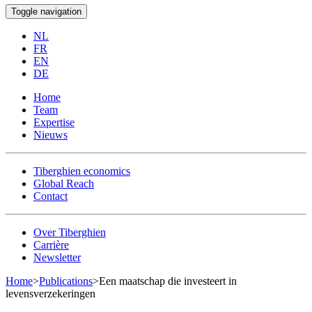
Toggle navigation
NL
FR
EN
DE
Home
Team
Expertise
Nieuws
Tiberghien economics
Global Reach
Contact
Over Tiberghien
Carrière
Newsletter
Home
>
Publications
>
Een maatschap die investeert in
levensverzekeringen