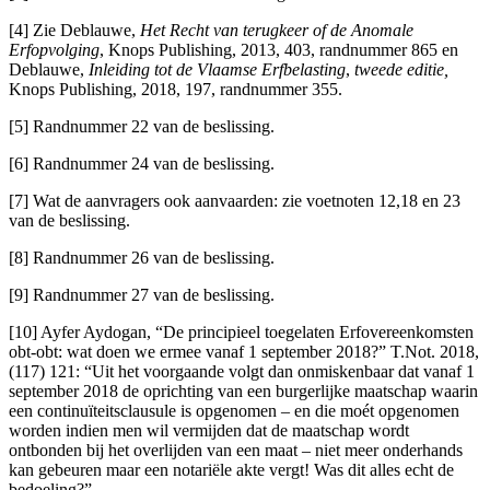
[4] Zie Deblauwe,
Het Recht van terugkeer of de Anomale
Erfopvolging
, Knops Publishing, 2013, 403, randnummer 865 en
Deblauwe,
Inleiding tot de Vlaamse Erfbelasting
,
tweede editie,
Knops Publishing, 2018, 197, randnummer 355.
[5] Randnummer 22 van de beslissing.
[6] Randnummer 24 van de beslissing.
[7] Wat de aanvragers ook aanvaarden: zie voetnoten 12,18 en 23
van de beslissing.
[8] Randnummer 26 van de beslissing.
[9] Randnummer 27 van de beslissing.
[10] Ayfer Aydogan, “De principieel toegelaten Erfovereenkomsten
obt-obt: wat doen we ermee vanaf 1 september 2018?” T.Not. 2018,
(117) 121: “Uit het voorgaande volgt dan onmiskenbaar dat vanaf 1
september 2018 de oprichting van een burgerlijke maatschap waarin
een continuïteitsclausule is opgenomen – en die moét opgenomen
worden indien men wil vermijden dat de maatschap wordt
ontbonden bij het overlijden van een maat – niet meer onderhands
kan gebeuren maar een notariële akte vergt! Was dit alles echt de
bedoeling?”.