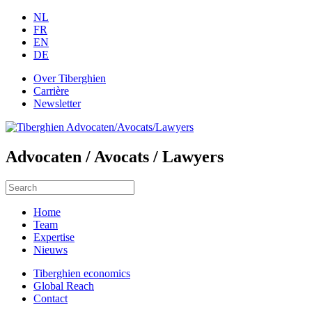
NL
FR
EN
DE
Over Tiberghien
Carrière
Newsletter
Advocaten / Avocats / Lawyers
Home
Team
Expertise
Nieuws
Tiberghien economics
Global Reach
Contact