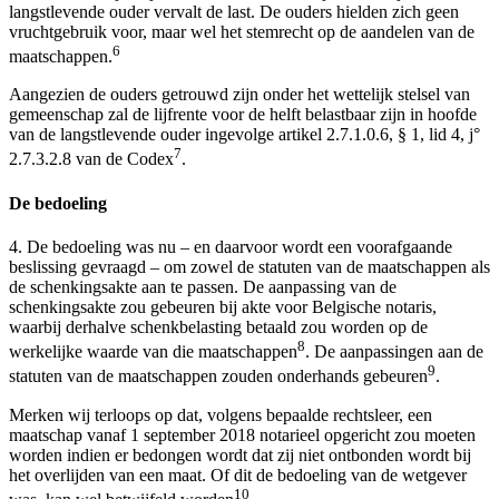
langstlevende ouder vervalt de last. De ouders hielden zich geen
vruchtgebruik voor, maar wel het stemrecht op de aandelen van de
6
maatschappen.
Aangezien de ouders getrouwd zijn onder het wettelijk stelsel van
gemeenschap zal de lijfrente voor de helft belastbaar zijn in hoofde
van de langstlevende ouder ingevolge artikel 2.7.1.0.6, § 1, lid 4, j°
7
2.7.3.2.8 van de Codex
.
De bedoeling
4. De bedoeling was nu – en daarvoor wordt een voorafgaande
beslissing gevraagd – om zowel de statuten van de maatschappen als
de schenkingsakte aan te passen. De aanpassing van de
schenkingsakte zou gebeuren bij akte voor Belgische notaris,
waarbij derhalve schenkbelasting betaald zou worden op de
8
werkelijke waarde van die maatschappen
. De aanpassingen aan de
9
statuten van de maatschappen zouden onderhands gebeuren
.
Merken wij terloops op dat, volgens bepaalde rechtsleer, een
maatschap vanaf 1 september 2018 notarieel opgericht zou moeten
worden indien er bedongen wordt dat zij niet ontbonden wordt bij
het overlijden van een maat. Of dit de bedoeling van de wetgever
10