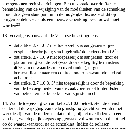
voorgenomen rechtshandelingen. Een uitspraak over de fiscale
behandeling van de wijziging van de modaliteiten van de schenking
houdt dus geen standpunt in in de mogelijke discussie of dit op
burgerrechtelijk vlak als een nieuwe schenking beschouwd moet
23
worden
.
13. Vervolgens aanvaardt de Vlaamse belastingdienst:
dat artikel 2.7.1.0.7 niet toepasselijk is aangezien er geen
24
gesplitste inschrijving vruchtgebruik/blote eigendom is
;
dat artikel 2.7.1.0.9 niet toepasselijk is aangezien, door de
plafonnering van de last (waardoor de begiftigde minstens
40% van de waarde zullen overhouden), er geen
herkwalificatie naar een contract onder bezwarende titel zal
gebeuren;
dat artikel 2.7.1.0.3, 3° niet toepasselijk is door de beperking
van de bevoegdheden van de zaakvoerder tot louter daden
van beheer en het beperken van zijn stemrecht.
14. Wat de toepassing van artikel 2.7.1.0.6 betreft, stelt de dienst
echter dat de wijziging van de begunstiging geacht zal worden het
werk te zijn van de ouders en dat er dus, bij het overlijden van een
van hen, wel degelijk toepassing gemaakt zal worden van dit artikel
op de waarde-aangroei na de schenking. Indien de polissen