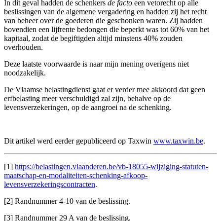
In dit geval hadden de schenkers
de facto
een vetorecht op alle
beslissingen van de algemene vergadering en hadden zij het recht
van beheer over de goederen die geschonken waren. Zij hadden
bovendien een lijfrente bedongen die beperkt was tot 60% van het
kapitaal, zodat de begiftigden altijd minstens 40% zouden
overhouden.
Deze laatste voorwaarde is naar mijn mening overigens niet
noodzakelijk.
De Vlaamse belastingdienst gaat er verder mee akkoord dat geen
erfbelasting meer verschuldigd zal zijn, behalve op de
levensverzekeringen, op de aangroei na de schenking.
Dit artikel werd eerder gepubliceerd op Taxwin
www.taxwin.be
.
[1]
https://belastingen.vlaanderen.be/vb-18055-wijziging-statuten-
maatschap-en-modaliteiten-schenking-afkoop-
levensverzekeringscontracten
.
[2] Randnummer 4-10 van de beslissing.
[3] Randnummer 29 A van de beslissing.